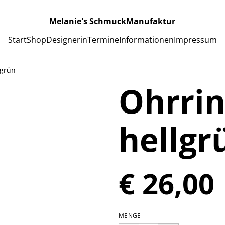
Melanie's SchmuckManufaktur
Start
Shop
Designerin
Termine
Informationen
Impressum
lgrün
Ohrrin
hellgr
€ 26,00
MENGE