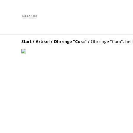
Start
/
Artikel
/
Ohrringe "Cora"
/
Ohrringe "Cora"; hel