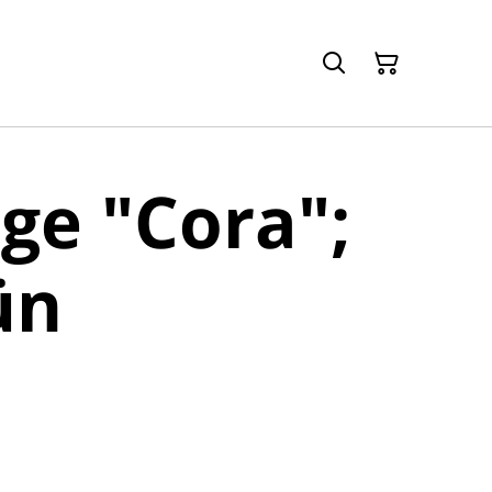
ge "Cora";
ün