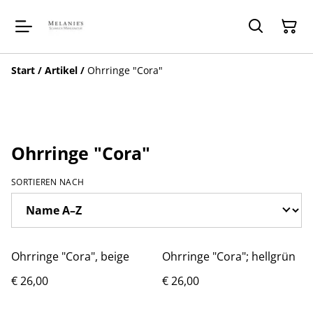
Start
/
Artikel
/
Ohrringe "Cora"
Ohrringe "Cora"
SORTIEREN NACH
Ohrringe "Cora", beige
Ohrringe "Cora"; hellgrün
€ 26,00
€ 26,00