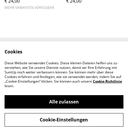
€ 24,00
€ 24,00
MEHR VARIANTEN VERFÜGBAR
Cookies
Kontaktieren Sie uns
Rechtliche
Bestimmungen
Diese Website verwendet Cookies. Diese kleinen Dateien helfen uns zu
Datenschutzbestimm
Cookie-Richtlinie
verstehen, wie Sie unsere Dienste nutzen, damit wir Ihre Erfahrung mit
ungen von SumUp
SumUp noch weiter verbessern können. Sie können mehr über diese
Cookies erfahren und festlegen, wie sie verwendet werden, indem Sie auf
„Cookie-Einstellungen“ klicken. Sie können auch unsere
Cookie-Richtlinie
lesen.
Alle zulassen
©
2026
Melanie's SchmuckManufaktur
Cookie-Einstellungen
powered by