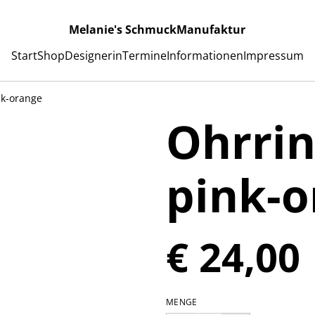
Melanie's SchmuckManufaktur
Start
Shop
Designerin
Termine
Informationen
Impressum
nk-orange
Ohrrin
pink-o
€ 24,00
MENGE