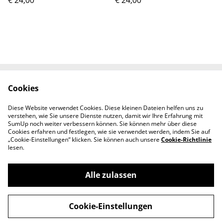
€ 24,00
€ 24,00
Cookies
Kontaktieren Sie uns
Rechtliche
Bestimmungen
Diese Website verwendet Cookies. Diese kleinen Dateien helfen uns zu
Datenschutzbestimm
Cookie-Richtlinie
verstehen, wie Sie unsere Dienste nutzen, damit wir Ihre Erfahrung mit
ungen von SumUp
SumUp noch weiter verbessern können. Sie können mehr über diese
Cookies erfahren und festlegen, wie sie verwendet werden, indem Sie auf
„Cookie-Einstellungen“ klicken. Sie können auch unsere
Cookie-Richtlinie
lesen.
Alle zulassen
©
2026
Melanie's SchmuckManufaktur
Cookie-Einstellungen
powered by