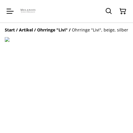
Start
/
Artikel
/
Ohrringe "Livi"
/
Ohrringe "Livi", beige, silber