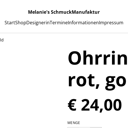
Melanie's SchmuckManufaktur
Start
Shop
Designerin
Termine
Informationen
Impressum
old
Ohrrin
rot, go
€ 24,00
MENGE