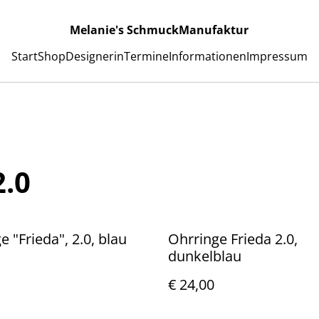
Melanie's SchmuckManufaktur
Start
Shop
Designerin
Termine
Informationen
Impressum
2.0
e "Frieda", 2.0, blau
Ohrringe Frieda 2.0,
dunkelblau
€ 24,00