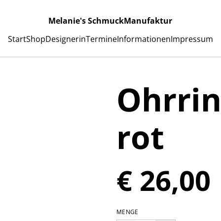
Melanie's SchmuckManufaktur
Start
Shop
Designerin
Termine
Informationen
Impressum
Ohrrin
rot
€ 26,00
MENGE